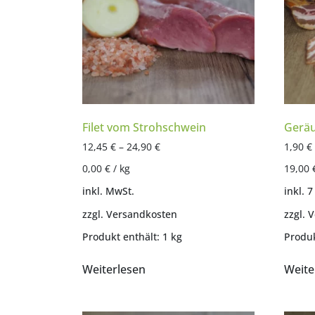
Filet vom Strohschwein
Geräu
12,45
€
–
24,90
€
1,90
€
0,00
€
/
kg
19,00
inkl. MwSt.
inkl. 
zzgl.
Versandkosten
zzgl.
V
Produkt enthält: 1
kg
Produk
Weiterlesen
Weite