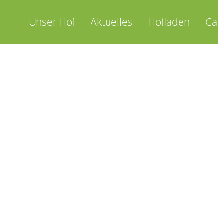
Skip
to
Unser Hof
Aktuelles
Hofladen
Ca
content