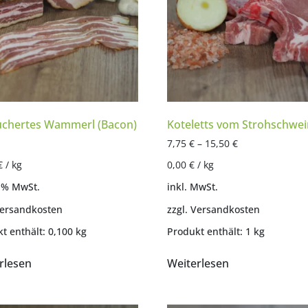
chertes Wammerl (Bacon)
Koteletts vom Strohschwei
7,75
€
–
15,50
€
€
/
kg
0,00
€
/
kg
7 % MwSt.
inkl. MwSt.
ersandkosten
zzgl.
Versandkosten
t enthält: 0,100
kg
Produkt enthält: 1
kg
rlesen
Weiterlesen