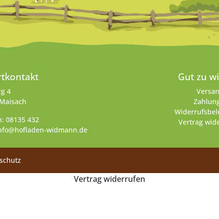
rtkontakt
Gut zu wi
g 4
Versan
 Maisach
Zahlun
Widerrufsbe
n:
08135 432
Vertrag wid
nfo@hofladen-widmann.de
schutz
Vertrag widerrufen