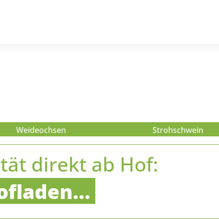
Weideochsen
Strohschwein
tät direkt ab Hof:
fladen...