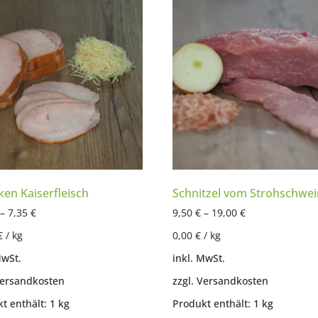
ken Kaiserfleisch
Schnitzel vom Strohschwei
–
7,35
€
9,50
€
–
19,00
€
€
/
kg
0,00
€
/
kg
MwSt.
inkl. MwSt.
ersandkosten
zzgl.
Versandkosten
t enthält: 1
kg
Produkt enthält: 1
kg