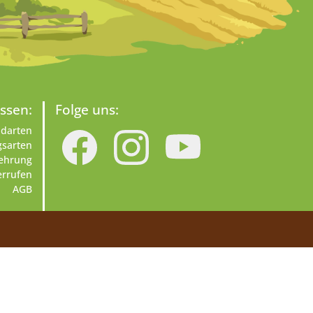
ssen:
Folge uns:
darten
gsarten
lehrung
errufen
AGB