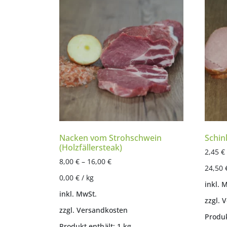
Nacken vom Strohschwein
Schin
(Holzfällersteak)
2,45
€
8,00
€
–
16,00
€
24,50
0,00
€
/
kg
inkl. 
inkl. MwSt.
zzgl.
V
zzgl.
Versandkosten
Produk
Produkt enthält: 1
kg