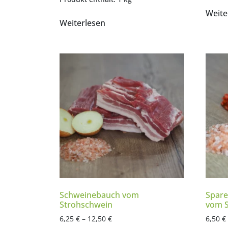
Weite
Weiterlesen
Schweinebauch vom
Spare
Strohschwein
vom S
6,25
€
–
12,50
€
6,50
€