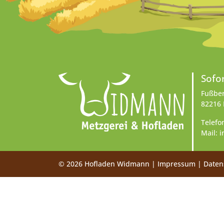
Sofo
Fußber
82216
Telefo
Mail:
i
© 2026
Hofladen Widmann
|
Impressum
|
Daten