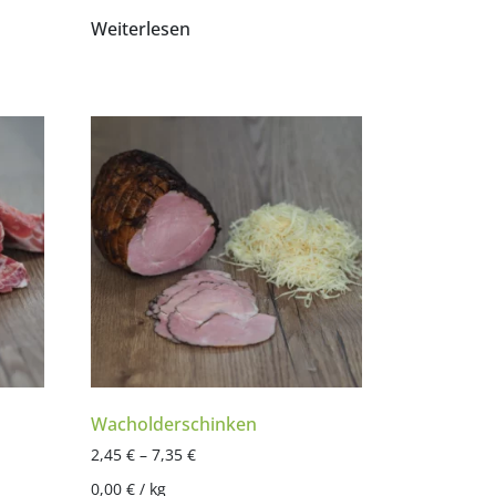
Weiterlesen
Wacholderschinken
2,45
€
–
7,35
€
0,00
€
/
kg