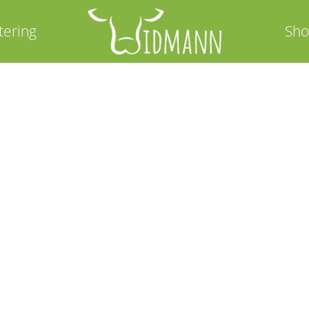
tering
Sh