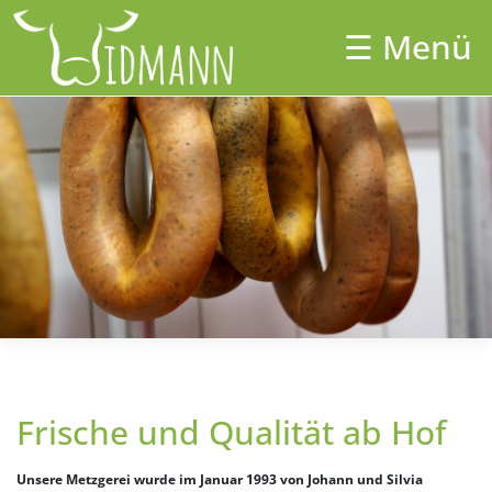
Skip
to
☰ Menü
×
content
Unser Hof
Aktuelles
Hofladen
Catering
Shop
Partner
Unsere Tiere
Frische und Qualität ab Hof
Kontakt
Unsere Metzgerei wurde im Januar 1993 von Johann und Silvia