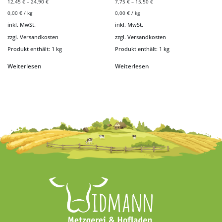
12,45
€
–
24,90
€
7,75
€
–
15,50
€
0,00
€
/
kg
0,00
€
/
kg
inkl. MwSt.
inkl. MwSt.
zzgl.
Versandkosten
zzgl.
Versandkosten
Produkt enthält: 1
kg
Produkt enthält: 1
kg
Weiterlesen
Weiterlesen