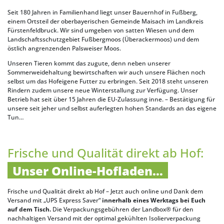
Seit 180 Jahren in Familienhand liegt unser Bauernhof in Fußberg,
einem Ortsteil der oberbayerischen Gemeinde Maisach im Landkreis
Fürstenfeldbruck. Wir sind umgeben von satten Wiesen und dem
Landschaftsschutzgebiet Fußbergmoos (Überackermoos) und dem
östlich angrenzenden Palsweiser Moos.
Unseren Tieren kommt das zugute, denn neben unserer
Sommerweidehaltung bewirtschaften wir auch unsere Flächen noch
selbst um das Hofeigene Futter zu erbringen. Seit 2018 steht unseren
Rindern zudem unsere neue Winterstallung zur Verfügung. Unser
Betrieb hat seit über 15 Jahren die EU-Zulassung inne. – Bestätigung für
unsere seit jeher und selbst auferlegten hohen Standards an das eigene
Tun…
Frische und Qualität direkt ab Hof:
Unser Online-Hofladen…
Frische und Qualität direkt ab Hof – Jetzt auch online und Dank dem
Versand mit „UPS Express Saver“
innerhalb eines Werktags bei Euch
auf dem Tisch.
Die Verpackungsgebühren der Landbox® für den
nachhaltigen Versand mit der optimal gekühlten Isolierverpackung