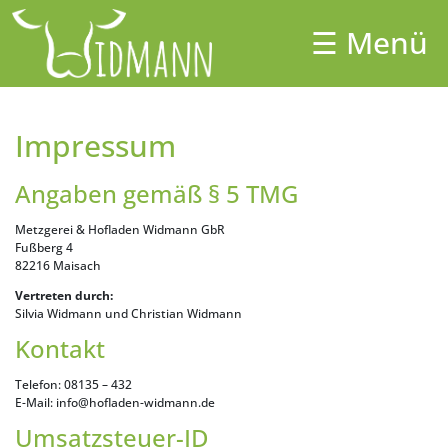
Skip
to
☰ Menü
×
content
Unser Hof
Aktuelles
Impressum
Hofladen
Angaben gemäß § 5 TMG
Catering
Metzgerei & Hofladen Widmann GbR
Shop
Fußberg 4
82216 Maisach
Partner
Vertreten durch:
Silvia Widmann und Christian Widmann
Unsere Tiere
Kontakt
Kontakt
Telefon: 08135 – 432
E-Mail: info@hofladen-widmann.de
Umsatzsteuer-ID