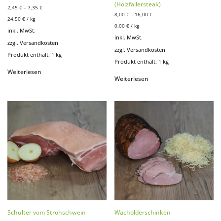
(Holzfällersteak)
2,45
€
–
7,35
€
8,00
€
–
16,00
€
24,50
€
/
kg
0,00
€
/
kg
inkl. MwSt.
inkl. MwSt.
zzgl.
Versandkosten
zzgl.
Versandkosten
Produkt enthält: 1
kg
Produkt enthält: 1
kg
Weiterlesen
Weiterlesen
Schulter vom Strohschwein
Wacholderschinken