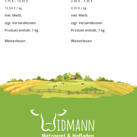
7,75
€
–
15,50
€
2,45
€
–
7,35
€
15,50
€
/
kg
0,00
€
/
kg
inkl. MwSt.
inkl. MwSt.
zzgl.
Versandkosten
zzgl.
Versandkosten
Produkt enthält: 1
kg
Produkt enthält: 1
kg
Weiterlesen
Weiterlesen