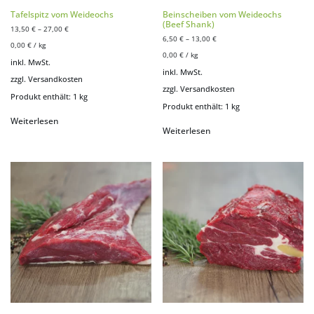
Tafelspitz vom Weideochs
Beinscheiben vom Weideochs
(Beef Shank)
13,50
€
–
27,00
€
6,50
€
–
13,00
€
0,00
€
/
kg
0,00
€
/
kg
inkl. MwSt.
inkl. MwSt.
zzgl.
Versandkosten
zzgl.
Versandkosten
Produkt enthält: 1
kg
Produkt enthält: 1
kg
Weiterlesen
Weiterlesen