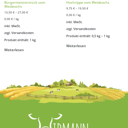
Bürgermeisterstück vom
Hochrippe vom Weideochs
Weideochs
9,75
€
–
19,50
€
13,50
€
–
27,00
€
0,00
€
/
kg
0,00
€
/
kg
inkl. MwSt.
inkl. MwSt.
zzgl.
Versandkosten
zzgl.
Versandkosten
Produkt enthält: 0,5
kg
– 1
kg
Produkt enthält: 1
kg
Weiterlesen
Weiterlesen