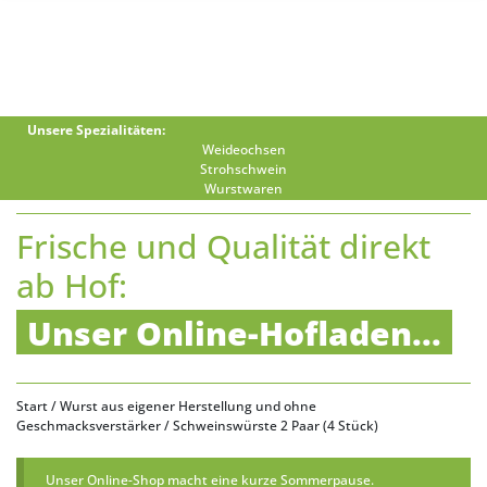
Unsere Spezialitäten:
Weideochsen
Strohschwein
Wurstwaren
Frische und Qualität direkt
ab Hof:
Unser Online-Hofladen...
Start
/
Wurst aus eigener Herstellung und ohne
Geschmacksverstärker
/ Schweinswürste 2 Paar (4 Stück)
Unser Online-Shop macht eine kurze Sommerpause.