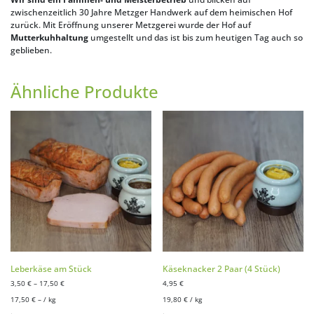
zwischenzeitlich 30 Jahre Metzger Handwerk auf dem heimischen Hof
zurück. Mit Eröffnung unserer Metzgerei wurde der Hof auf
Mutterkuhhaltung
umgestellt und das ist bis zum heutigen Tag auch so
geblieben.
Ähnliche Produkte
Leberkäse am Stück
Käseknacker 2 Paar (4 Stück)
3,50
€
–
17,50
€
4,95
€
17,50
€
– /
kg
19,80
€
/
kg