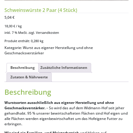
Schweinswürste 2 Paar (4 Stück)
5,04
€
18,00
€
/
kg
inkl. 7 % MwSt.
zzgl.
Versandkosten
Produkt enthält: 0,280
kg
Kategorie:
Wurst aus eigener Herstellung und ohne
Geschmacksverstärker
Beschreibung
Zusätzliche Informationen
Zutaten & Nährwerte
Beschreibung
Wurstsorten ausschließlich aus eigener Herstellung und ohne
Geschmacksverstärker.
– So wird das auf dem Widmann-Hof seit jeher
gehandhabt. 95 % unserer bewirtschafteten Flächen sind Hof eigen und
alle Flächen werden eigenbewirtschaftet um das Hofeigene Futter zu
erbringen.
Wir sind ein Familien- und Meisterbetrieb
und blicken auf