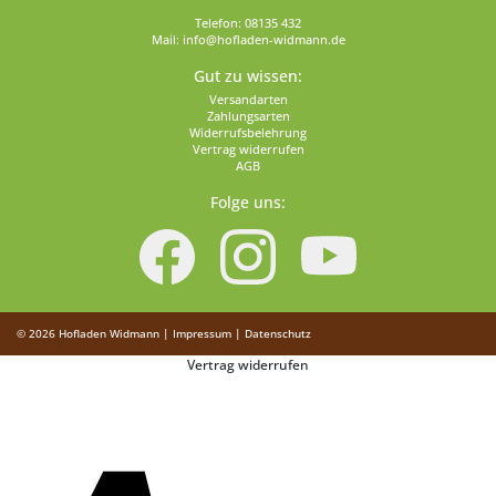
Telefon:
08135 432
Mail:
info@hofladen-widmann.de
Gut zu wissen:
Versandarten
Zahlungsarten
Widerrufsbelehrung
Vertrag widerrufen
AGB
Folge uns:
© 2026
Hofladen Widmann
|
Impressum
|
Datenschutz
Vertrag widerrufen