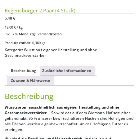
Regensburger 2 Paar (4 Stück)
6,48
€
18,00
€
/
kg
inkl. 7 % MwSt.
zzgl.
Versandkosten
Produkt enthält: 0,360
kg
Kategorie:
Wurst aus eigener Herstellung und ohne
Geschmacksverstärker
Beschreibung
Zusätzliche Informationen
Zutaten & Nährwerte
Beschreibung
Wurstsorten ausschließlich aus eigener Herstellung und ohne
Geschmacksverstärker.
– So wird das auf dem Widmann-Hof seit jeher
gehandhabt. 95 % unserer bewirtschafteten Flächen sind Hof eigen und
alle Flächen werden eigenbewirtschaftet um das Hofeigene Futter zu
erbringen.
Wir sind ein Familien- und Meisterbetrieb
und blicken auf