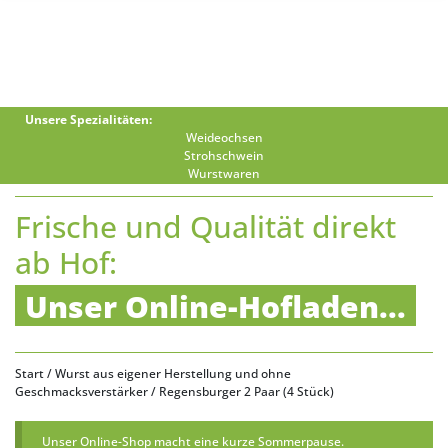
Unsere Spezialitäten:
Weideochsen
Strohschwein
Wurstwaren
Frische und Qualität direkt
ab Hof:
Unser Online-Hofladen...
Start
/
Wurst aus eigener Herstellung und ohne
Geschmacksverstärker
/ Regensburger 2 Paar (4 Stück)
Unser Online-Shop macht eine kurze Sommerpause.