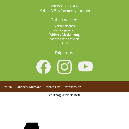
Telefon:
08135 432
Mail:
info@hofladen-widmann.de
Gut zu wissen:
Versandarten
Zahlungsarten
Widerrufsbelehrung
Vertrag widerrufen
AGB
Folge uns:
© 2026
Hofladen Widmann
|
Impressum
|
Datenschutz
Vertrag widerrufen