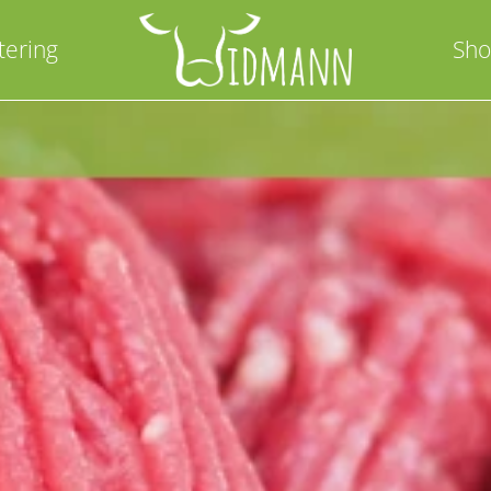
tering
Sh