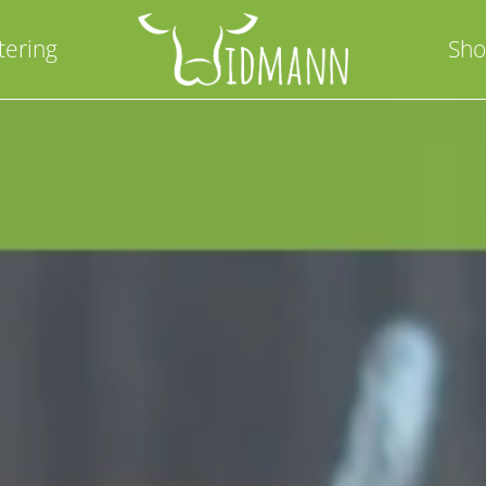
tering
Sh