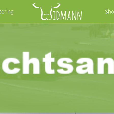
tering
Sh