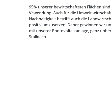
95% unserer bewirtschafteten Flächen sind 
Vewendung. Auch für die Umwelt wirtschaft
Nachhaltigkeit betrifft auch die Landwirtsch
positiv umzusetzen. Daher gewinnen wir un
mit unserer Photovoltaikanlage, ganz unb
Stalldach.
Top-Angebote vom 12.12. bis 14.12.2024
in unserem Hofladen in Fußberg (Maisach), 
Zarte Rouladen vom Weideochs
100g/statt 2,80 € nur noch 1,96 €
Lendchen vom Strohschwein
100g/statt 1,90 € nur noch 1,33 €
Aufschnitt
100g/statt 2,30 € nur noch 1,64 €
Kochsalami fein geräuchert