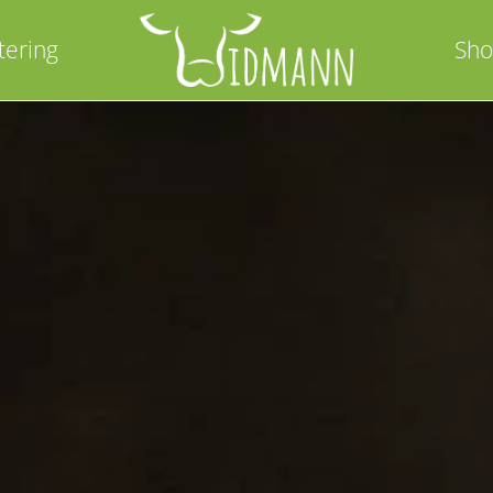
tering
Sh