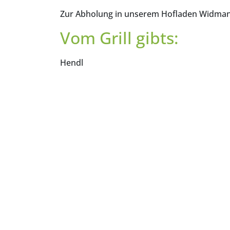
Zur Abholung in unserem Hofladen Widmann
Vom Grill gibts:
Hendl
Schweinshaxn
Surhaxn
Rollbraten
Lammhaxerl
Und als Beilagen:
Brezen
Semmeln
Kartoffelsalat
Krautsalat
Tzatziki