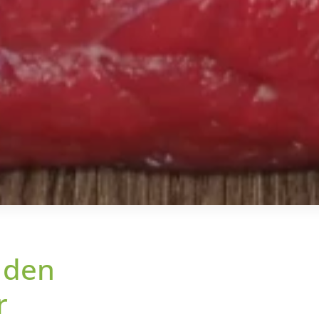
n den
r