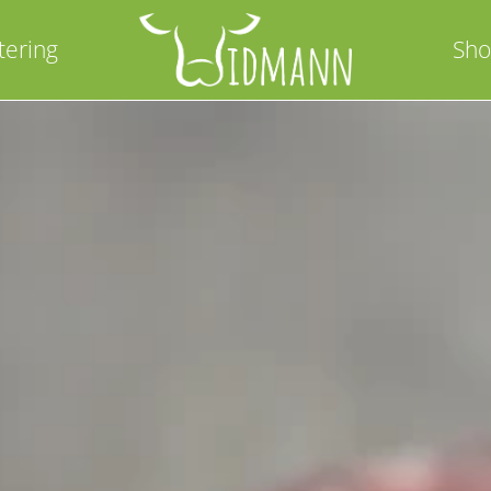
tering
Sh