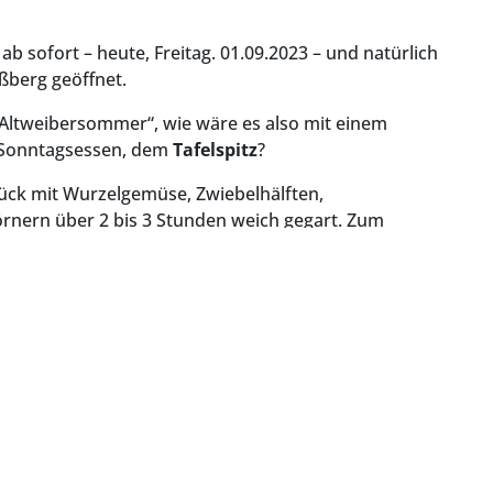
 sofort – heute, Freitag. 01.09.2023 – und natürlich
ßberg geöffnet.
Altweibersommer“, wie wäre es also mit einem
 Sonntagsessen, dem
Tafelspitz
?
ück mit Wurzelgemüse, Zwiebelhälften,
örnern über 2 bis 3 Stunden weich gegart. Zum
hneiden und nach Wahl mit Röstkartoffeln und Kren