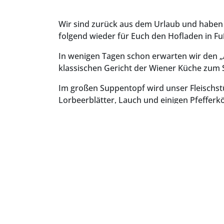
Wir sind zurück aus dem Urlaub und haben ab
folgend wieder für Euch den Hofladen in Fu
In wenigen Tagen schon erwarten wir den „
klassischen Gericht der Wiener Küche zum
Im großen Suppentopf wird unser Fleischst
Lorbeerblätter, Lauch und einigen Pfefferk
servieren den Tafelspitz quer zur Faser sc
anrichten.
Wir wünschen an Guadn!
Öffnungszeiten:
Hofladen in Fußberg
Freitag 9:00 Uhr bis 17:00 Uhr