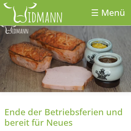
Skip
to
☰ Menü
×
content
Unser Hof
Aktuelles
Hofladen
Catering
Shop
Partner
Unsere Tiere
Ende der Betriebsferien und
Kontakt
bereit für Neues