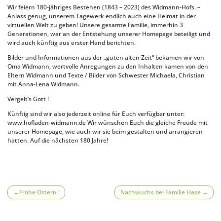
Wir feiern 180-jähriges Bestehen (1843 – 2023) des Widmann-Hofs. –
Anlass genug, unserem Tagewerk endlich auch eine Heimat in der
virtuellen Welt zu geben! Unsere gesamte Familie, immerhin 3
Generationen, war an der Entstehung unserer Homepage beteiligt und
wird auch künftig aus erster Hand berichten.
Bilder und Informationen aus der „guten alten Zeit“ bekamen wir von
Oma Widmann, wertvolle Anregungen zu den Inhalten kamen von den
Eltern Widmann und Texte / Bilder von Schwester Michaela, Christian
mit Anna-Lena Widmann.
Vergelt’s Gott !
Künftig sind wir also jederzeit online für Euch verfügbar unter:
www.hofladen-widmann.de Wir wünschen Euch die gleiche Freude mit
unserer Homepage, wie auch wir sie beim gestalten und arrangieren
hatten. Auf die nächsten 180 Jahre!
Beitragsnavigation
Frohe Ostern !
Nachwuchs bei Familie Hase